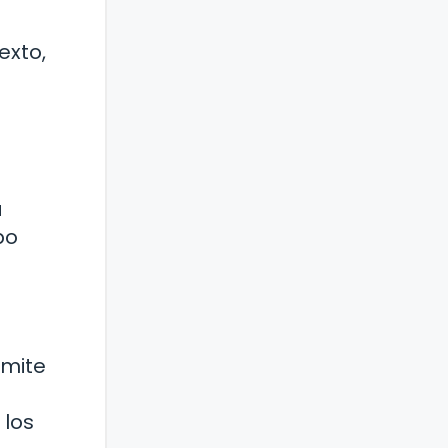
exto,
a
po
rmite
 los