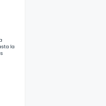
a
sta la
es