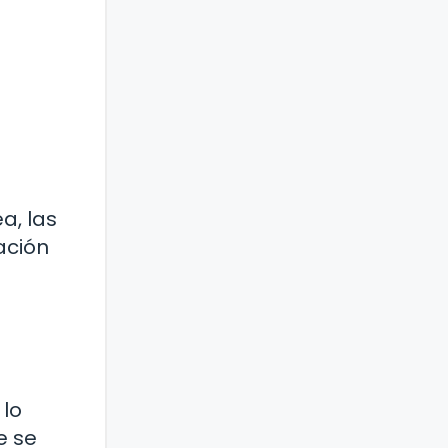
a, las
ación
 lo
e se