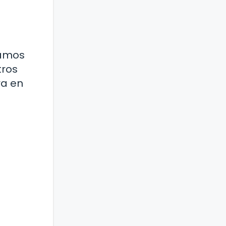
ramos
tros
ra en