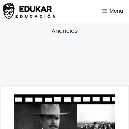
Saltar
Menu
al
contenido
Anuncios