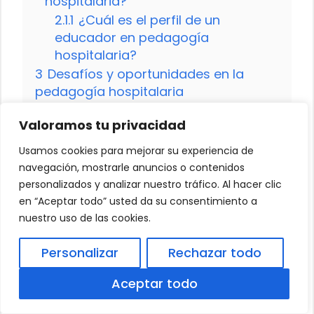
hospitalaria?
2.1.1
¿Cuál es el perfil de un
educador en pedagogía
hospitalaria?
3
Desafíos y oportunidades en la
pedagogía hospitalaria
3.1
¿Cómo se integra la pedagogía
Valoramos tu privacidad
hospitalaria en el entorno sanitario?
3.1.1
¿Qué impacto tiene la
Usamos cookies para mejorar su experiencia de
pedagogía hospitalaria en la
navegación, mostrarle anuncios o contenidos
comunidad educativa?
personalizados y analizar nuestro tráfico. Al hacer clic
4
La formación continua en
en “Aceptar todo” usted da su consentimiento a
pedagogía hospitalaria: clave para el
nuestro uso de las cookies.
éxito profesional
Personalizar
Rechazar todo
4.1
¿Cómo se innova en la
pedagogía hospitalaria?
Aceptar todo
4.1.1
¿Cómo afecta la pandemia a
la pedagogía hospitalaria?