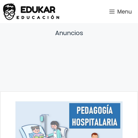
Saltar
Menu
al
contenido
Anuncios