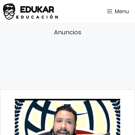
Saltar
Menu
al
contenido
Anuncios