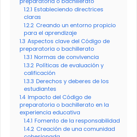
preparatoria o bachillerato
1.2.1
Estableciendo directrices
claras
1.2.2
Creando un entorno propicio
para el aprendizaje
1.3
Aspectos clave del Código de
preparatoria o bachillerato
1.3.1
Normas de convivencia
1.3.2
Políticas de evaluación y
calificación
1.3.3
Derechos y deberes de los
estudiantes
1.4
Impacto del Código de
preparatoria o bachillerato en la
experiencia educativa
1.4.1
Fomento de la responsabilidad
1.4.2
Creación de una comunidad
cohesionada