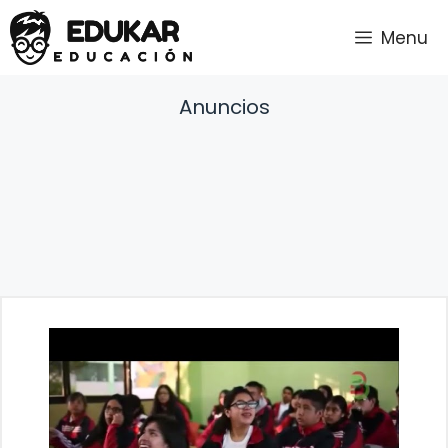
Saltar
Menu
al
contenido
Anuncios