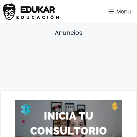
Saltar
Menu
al
contenido
Anuncios