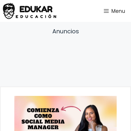
Saltar
Menu
al
contenido
Anuncios