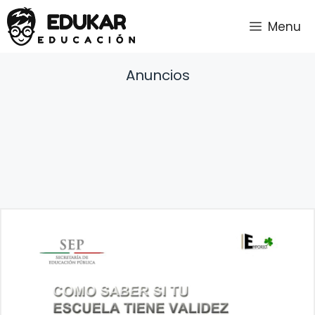
Saltar
Menu
al
contenido
Anuncios