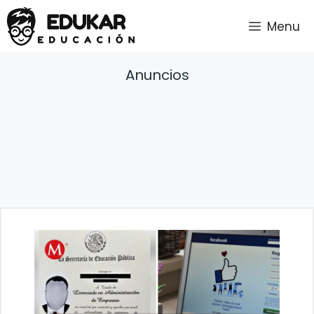
Saltar
Menu
al
contenido
Anuncios