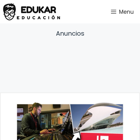
Saltar
Menu
al
contenido
Anuncios