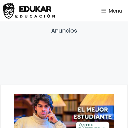
Saltar
Menu
al
contenido
Anuncios