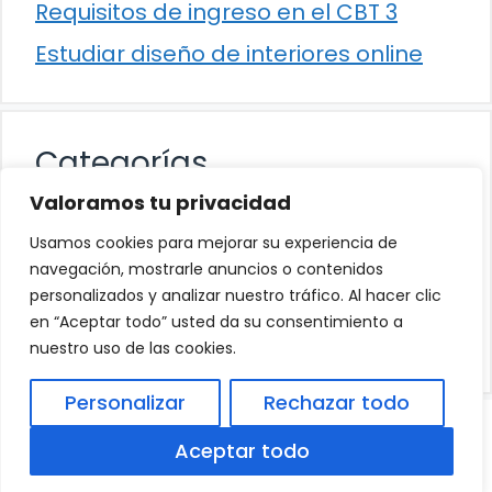
Requisitos de ingreso en el CBT 3
Estudiar diseño de interiores online
Categorías
Valoramos tu privacidad
Cultura
Usamos cookies para mejorar su experiencia de
Educación
navegación, mostrarle anuncios o contenidos
personalizados y analizar nuestro tráfico. Al hacer clic
Eventos
en “Aceptar todo” usted da su consentimiento a
Trabajo
nuestro uso de las cookies.
Personalizar
Rechazar todo
© 2026
Política de Privacidad
.
|
Aviso Legal
|
Aceptar todo
Política de Cookies