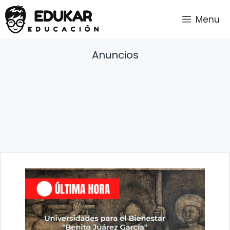
Saltar
Menu
al
contenido
Anuncios