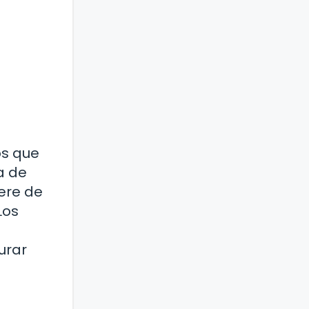
os que
a de
iere de
Los
urar