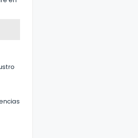
ustro
iencias