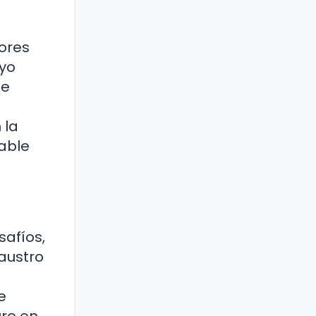
ores
oyo
de
 la
able
safíos,
austro
e
ure en