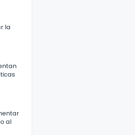
r la
sentan
ticas
mentar
o al