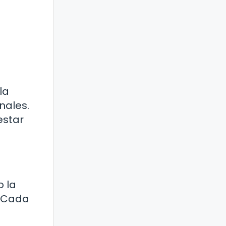
la
nales.
estar
o la
. Cada