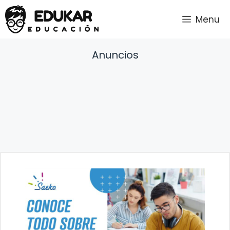
Saltar
Menu
al
contenido
Anuncios