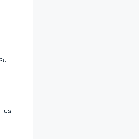
 Su
 los