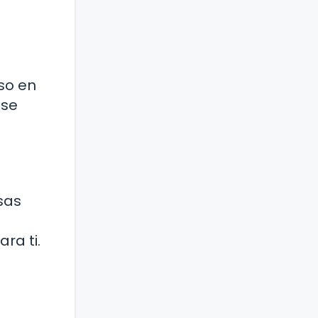
uso en
 se
sas
ra ti.