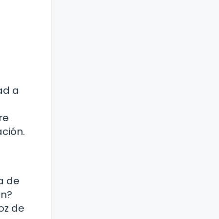
ad a
re
ción.
a de
en?
oz de