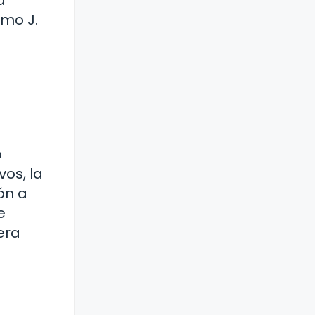
a
omo J.
o
os, la
ón a
e
era