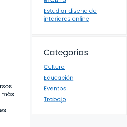
el CBT 3
Estudiar diseño de
interiores online
Categorías
Cultura
Educación
ersos
Eventos
a más
Trabajo
tes