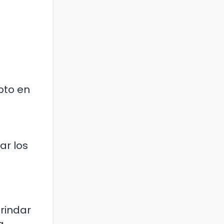
pto en
ar los
brindar