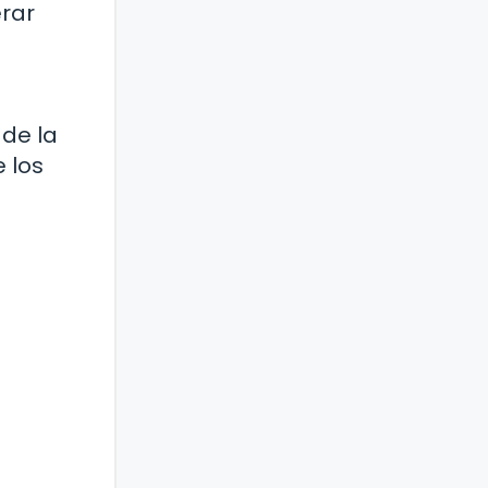
erar
 de la
 los