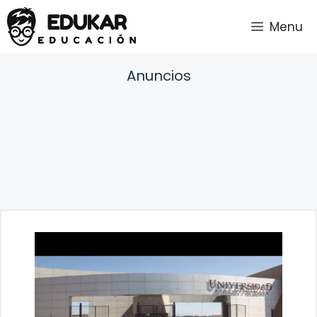
Saltar
Menu
al
contenido
Anuncios