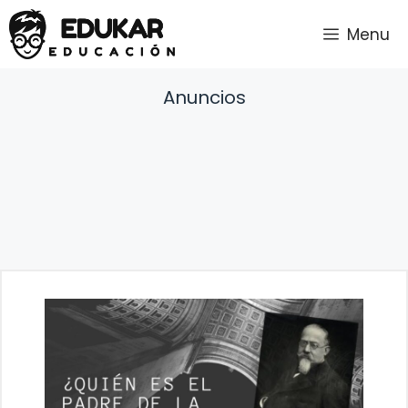
Saltar
Menu
al
contenido
Anuncios