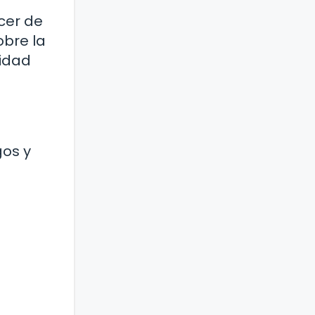
cer de
obre la
ridad
gos y