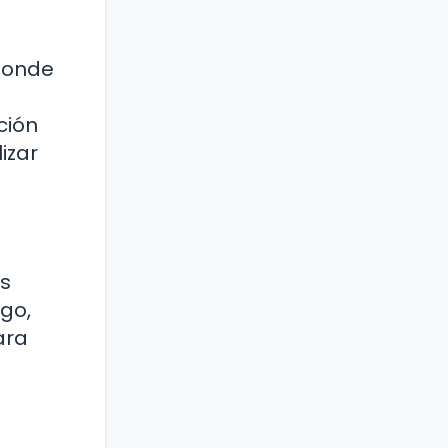
 donde
ción
izar
os
sgo,
ara