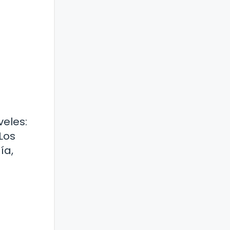
veles:
Los
ía,