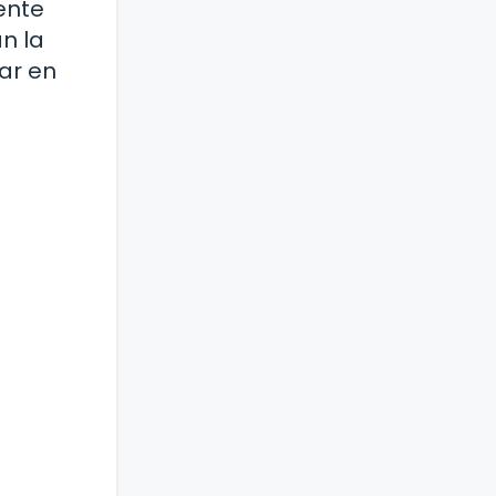
ente
n la
ar en