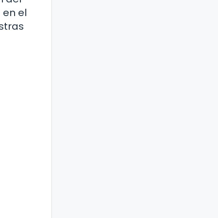
 en el
stras