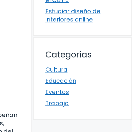
el CBT 3
Estudiar diseño de
interiores online
Categorías
Cultura
Educación
Eventos
Trabajo
mpeñan
s,
n del