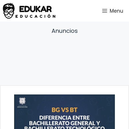
Saltar
Menu
al
contenido
Anuncios