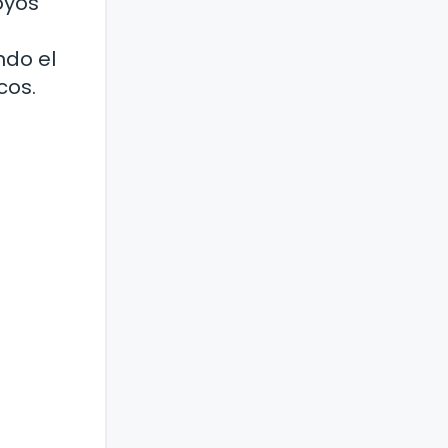
oyos
ndo el
cos.