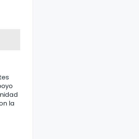
tes
poyo
unidad
on la