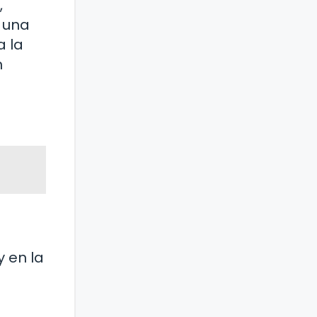
,
 una
a la
n
 en la