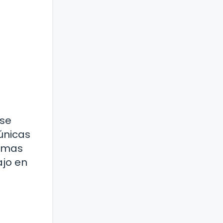
 se
únicas
ramas
ajo en