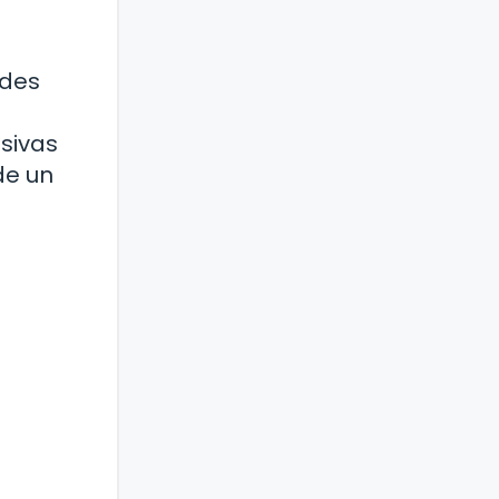
ades
usivas
de un