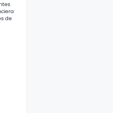
ntes
nciera
es de