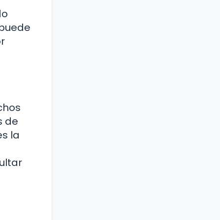
do
o puede
r
chos
s de
s la
ultar