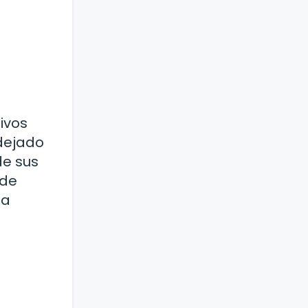
ivos
 dejado
de sus
 de
ga