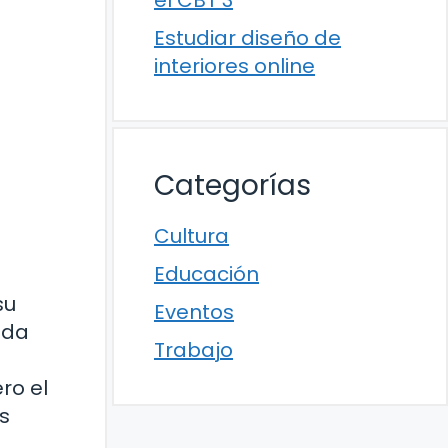
el CBT 3
Estudiar diseño de
interiores online
Categorías
Cultura
Educación
su
Eventos
ida
Trabajo
ro el
s