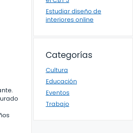
el CBT 3
Estudiar diseño de
interiores online
Categorías
Cultura
Educación
ante.
Eventos
turado
Trabajo
eños