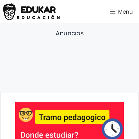
Saltar
Menu
al
contenido
Anuncios