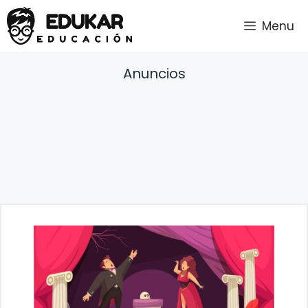
Saltar
Menu
al
contenido
Anuncios