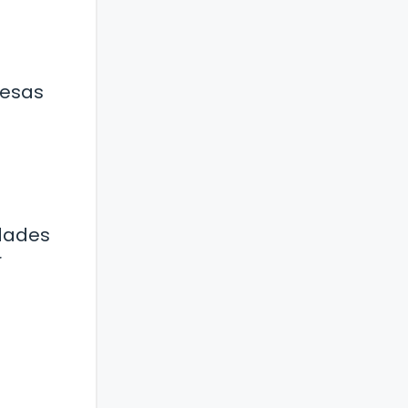
resas
idades
r