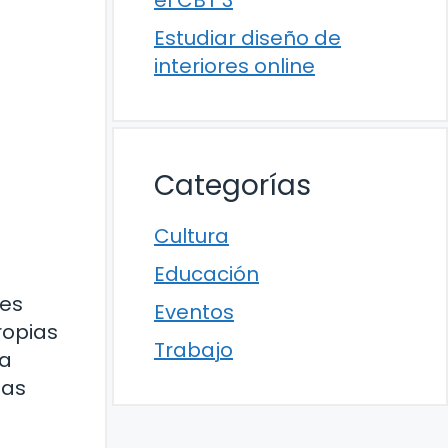
el CBT 3
Estudiar diseño de
interiores online
Categorías
Cultura
Educación
nes
Eventos
ropias
Trabajo
la
sas