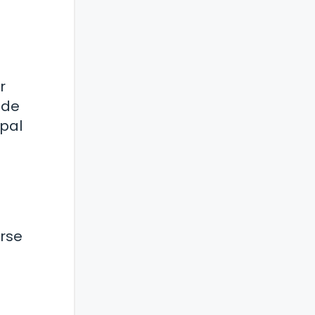
r
 de
ipal
arse