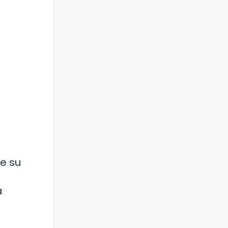
e su
a