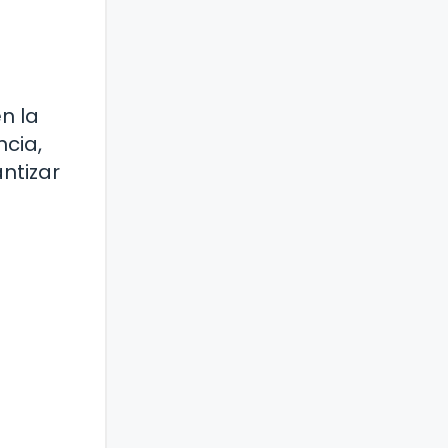
n la
cia,
ntizar