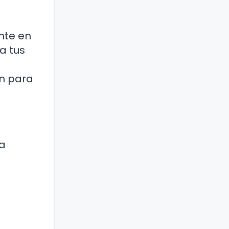
nte en
a tus
ón para
ea