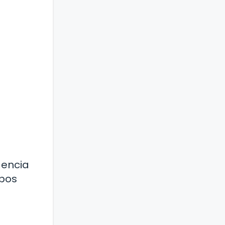
gencia
ipos