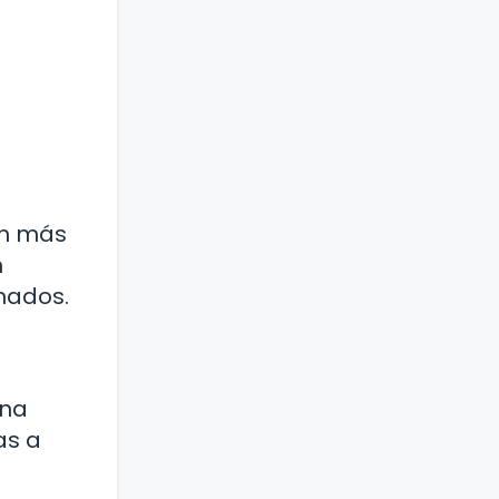
ón más
n
mados.
una
as a