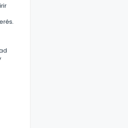
rir
erés.
dad
y