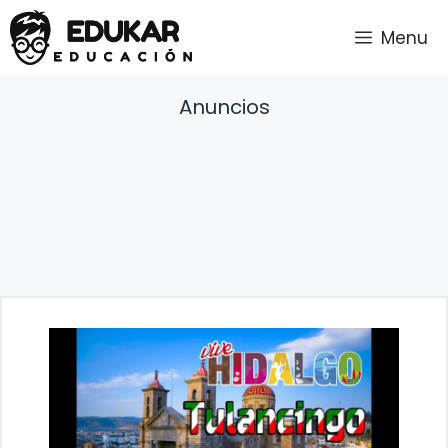
Saltar
Menu
al
contenido
Anuncios