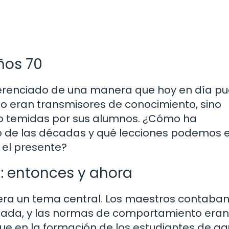
ños 70
everenciado de una manera que hoy en día p
lo eran transmisores de conocimiento, sino
o temidas por sus alumnos. ¿Cómo ha
o de las décadas y qué lecciones podemos e
 el presente?
a: entonces y ahora
s era un tema central. Los maestros contaba
onada, y las normas de comportamiento eran
ue en la formación de los estudiantes de aq