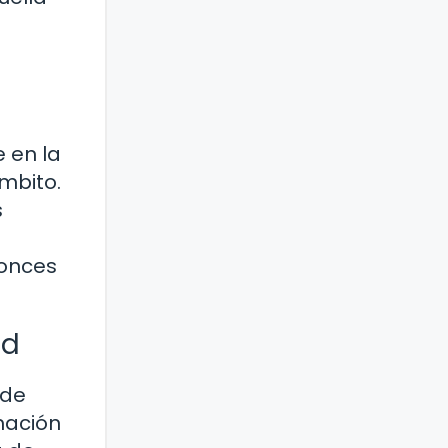
 en la
mbito.
s
tonces
ad
sde
mación