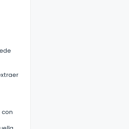
uede
xtraer
n con
uella