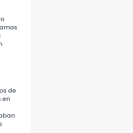
ro
gramas
n
n
cos de
s en
ñaban
s