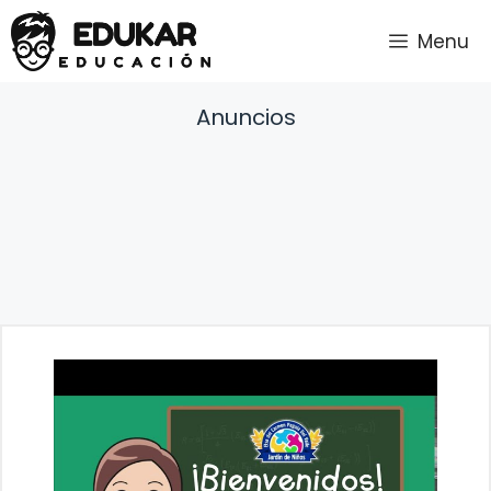
Saltar
Menu
al
contenido
Anuncios