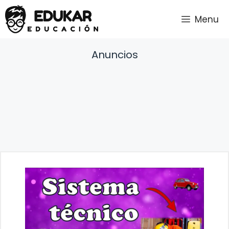
Saltar
Menu
al
contenido
Anuncios