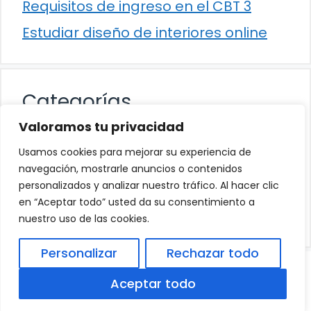
Requisitos de ingreso en el CBT 3
Estudiar diseño de interiores online
Categorías
Valoramos tu privacidad
Cultura
Usamos cookies para mejorar su experiencia de
Educación
navegación, mostrarle anuncios o contenidos
personalizados y analizar nuestro tráfico. Al hacer clic
Eventos
en “Aceptar todo” usted da su consentimiento a
Trabajo
nuestro uso de las cookies.
Personalizar
Rechazar todo
© 2026
Política de Privacidad
.
|
Aviso Legal
|
Aceptar todo
Política de Cookies