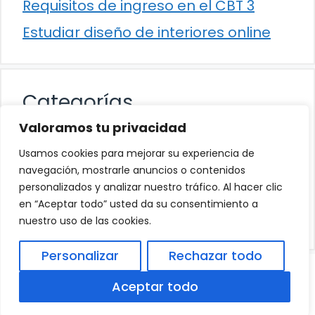
Requisitos de ingreso en el CBT 3
Estudiar diseño de interiores online
Categorías
Valoramos tu privacidad
Cultura
Usamos cookies para mejorar su experiencia de
Educación
navegación, mostrarle anuncios o contenidos
personalizados y analizar nuestro tráfico. Al hacer clic
Eventos
en “Aceptar todo” usted da su consentimiento a
Trabajo
nuestro uso de las cookies.
Personalizar
Rechazar todo
© 2026
Política de Privacidad
.
|
Aviso Legal
|
Aceptar todo
Política de Cookies