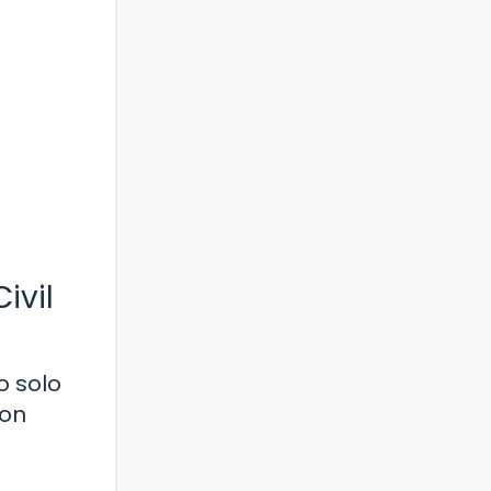
ivil
o solo
ron