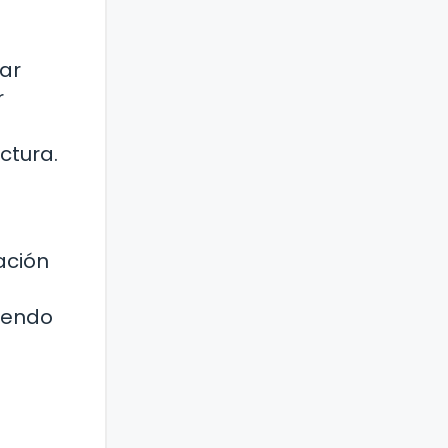
ñar
r
ctura.
ación
tiendo