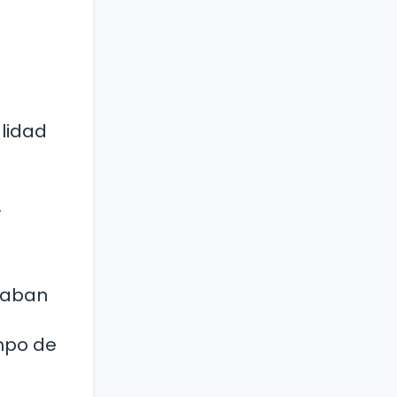
alidad
a
.
caban
mpo de