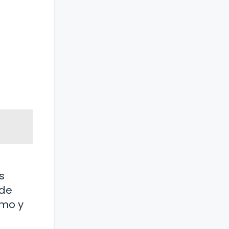
s
 de
smo y