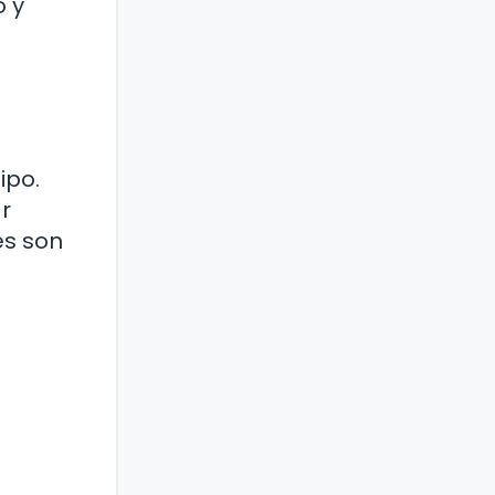
o y
ipo.
r
es son