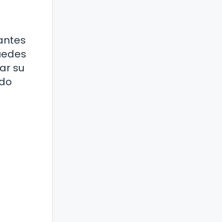
iantes
uedes
ar su
ado