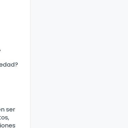
,
n
 edad?
en ser
tos,
xiones