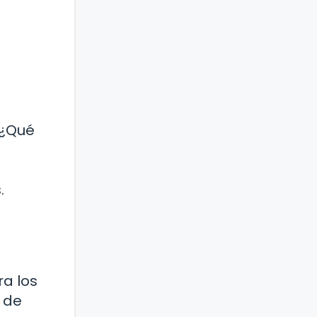
 ¿Qué
.
a los
a de