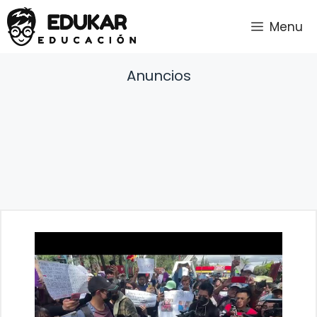
Saltar
Menu
al
contenido
Anuncios