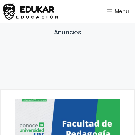
Saltar
Menu
al
contenido
Anuncios