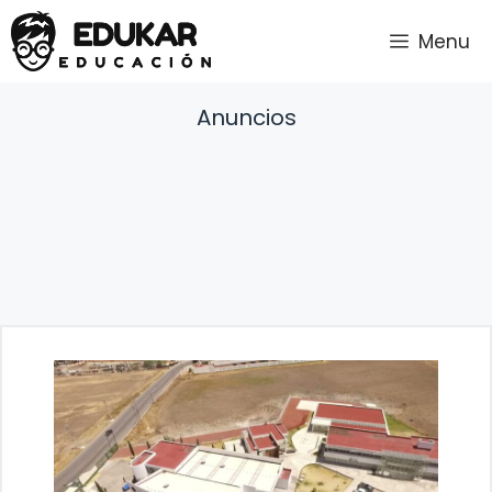
Saltar
Menu
al
contenido
Anuncios