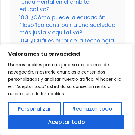
fundamental en el ámbito
educativo?
10.3
¿Cómo puede la educación
filosófica contribuir a una sociedad
más justa y equitativa?
10.4
¿Cuál es el rol de la tecnología
en la enseñanza de la filosofía y su
Valoramos tu privacidad
impacto en la educación?
Usamos cookies para mejorar su experiencia de
navegación, mostrarle anuncios o contenidos
personalizados y analizar nuestro tráfico. Al hacer clic
Escuelas de Diseño Industrial en
en “Aceptar todo” usted da su consentimiento a
México
nuestro uso de las cookies.
Procedimiento para dar de baja a
Personalizar
Rechazar todo
un alumno
Aceptar todo