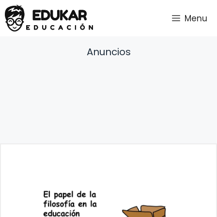
Saltar
Menu
al
contenido
Anuncios