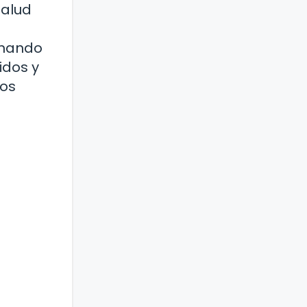
salud
binando
idos y
tos