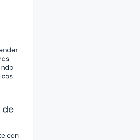
render
nas
gando
icos
s de
te con