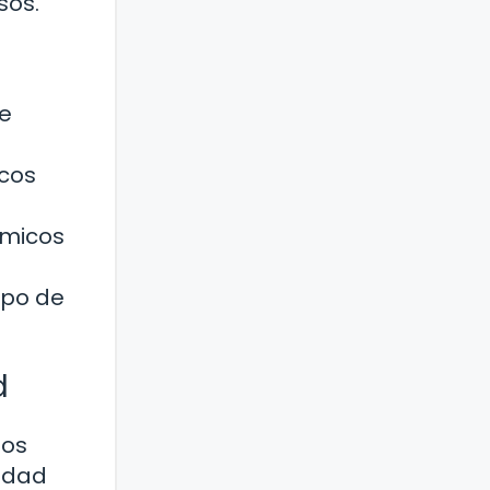
sos.
de
acos
ímicos
mpo de
d
gos
lidad