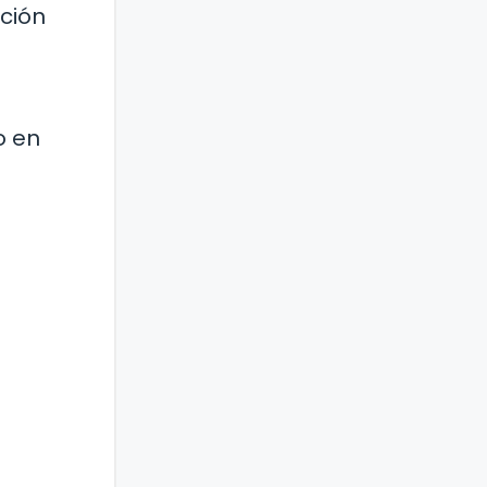
ación
o en