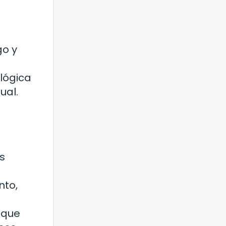
go y
lógica
ual.
s
nto,
 que