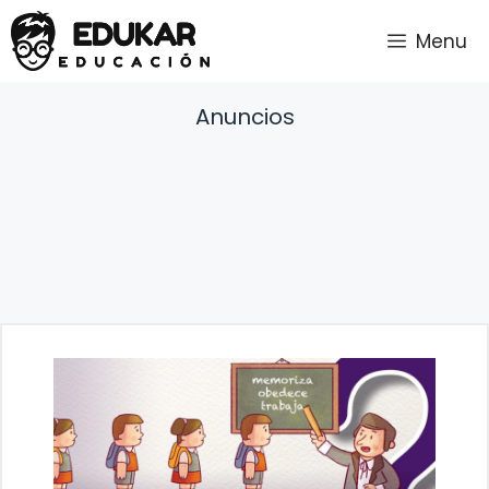
Saltar
Menu
al
contenido
Anuncios