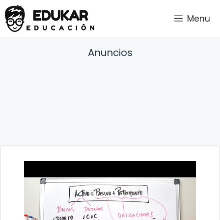
Saltar
Menu
al
contenido
Anuncios