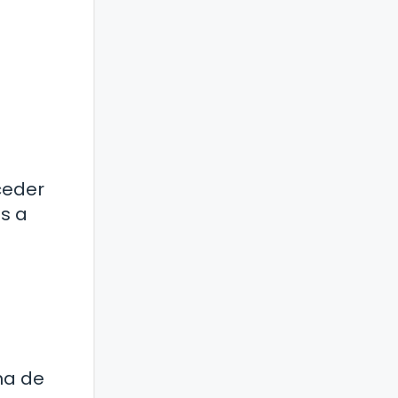
ceder
s a
s
ma de