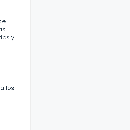
de
as
dos y
a los