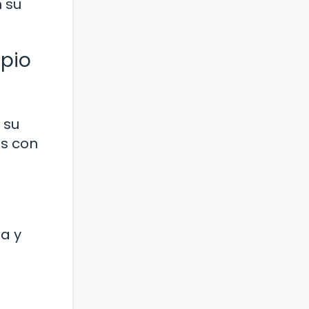
 su
opio
 su
as con
ta y