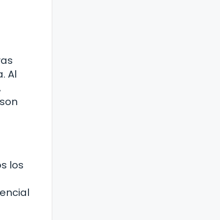
vas
. Al
,
 son
s los
encial