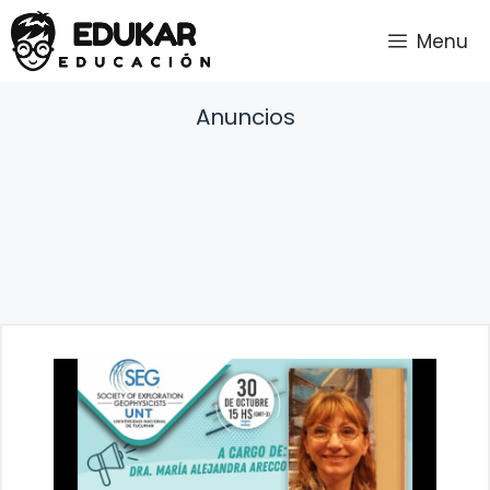
Saltar
Menu
al
contenido
Anuncios