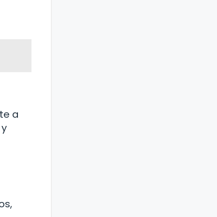
te a
 y
os,