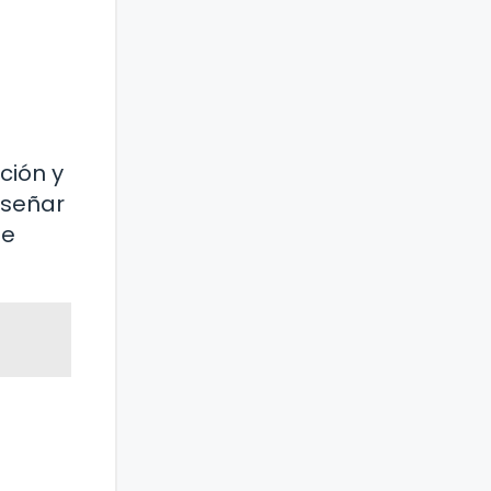
ción y
nseñar
se