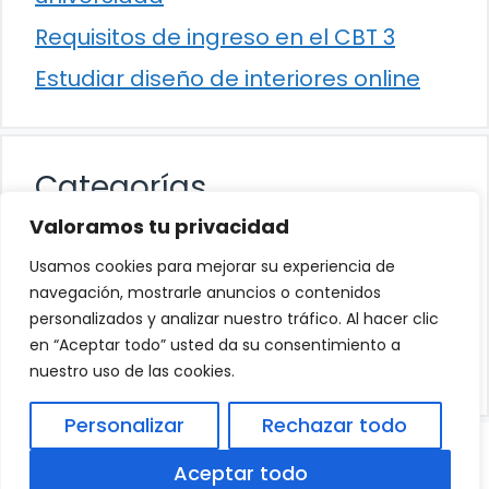
Requisitos de ingreso en el CBT 3
Estudiar diseño de interiores online
Categorías
Valoramos tu privacidad
Cultura
Usamos cookies para mejorar su experiencia de
Educación
navegación, mostrarle anuncios o contenidos
personalizados y analizar nuestro tráfico. Al hacer clic
Eventos
en “Aceptar todo” usted da su consentimiento a
Trabajo
nuestro uso de las cookies.
Personalizar
Rechazar todo
© 2026
Política de Privacidad
.
|
Aviso Legal
|
Aceptar todo
Política de Cookies