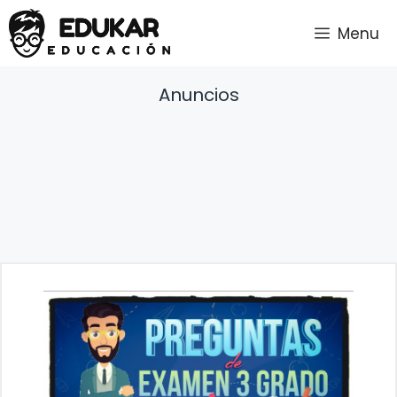
Saltar
Menu
al
contenido
Anuncios