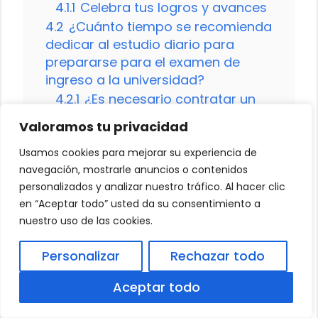
4.1.1
Celebra tus logros y avances
4.2
¿Cuánto tiempo se recomienda
dedicar al estudio diario para
prepararse para el examen de
ingreso a la universidad?
4.2.1
¿Es necesario contratar un
tutor para prepararse para el
Valoramos tu privacidad
examen de ingreso a la
universidad?
Usamos cookies para mejorar su experiencia de
navegación, mostrarle anuncios o contenidos
4.3
¿Qué estrategias son más
personalizados y analizar nuestro tráfico. Al hacer clic
efectivas para memorizar
en “Aceptar todo” usted da su consentimiento a
información y conceptos
nuestro uso de las cookies.
importantes?
Personalizar
Rechazar todo
Ciencias de la Educación:
Aceptar todo
materias incluidas