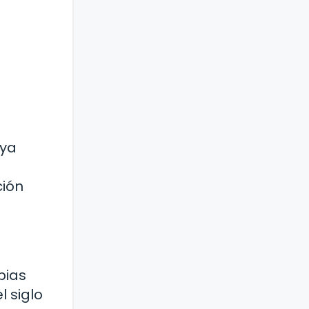
 ya
ción
pias
l siglo