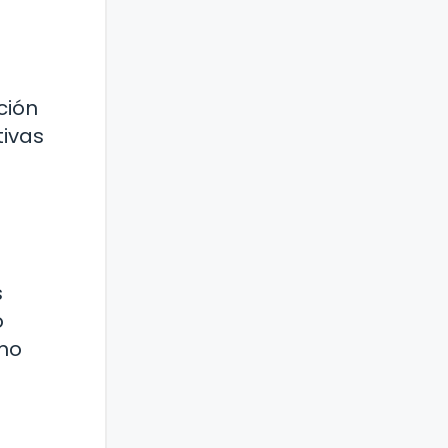
ción
tivas
s
o
omo