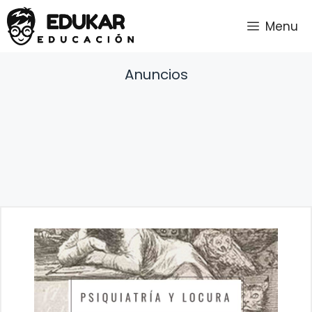
Saltar
Menu
al
contenido
Anuncios