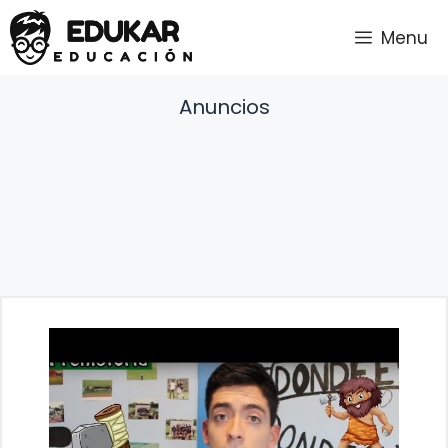
Saltar
Menu
al
contenido
Anuncios